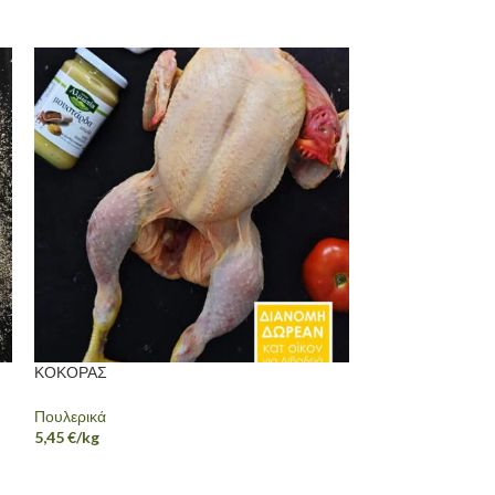
ΕΞΑΝ
ΤΛΗΜ
ΈΝΑ
ΚΟΚΟΡΑΣ
Πουλερικά
ΠΕΚΟΡΙΝΟ ΜΠΑ
5,45
€
/kg
Άγιος Βαλεντίνος
,
25,30
€
/kg