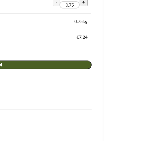
0.75
kg
€
7.24
Ι