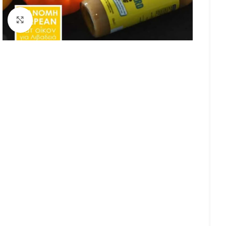
Κάντε κλικ για μεγέθυνση