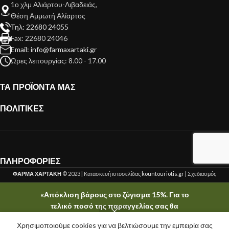
1ο χλμ Αλιάρτου-Λιβαδειάς,
Θέση Αμμωτή Αλίαρτος
Τηλ: 22680 24055
Fax: 22680 24046
Email: info@farmaxartaki.gr
Ώρες λειτουργίας: 8.00 - 17.00
ΤΑ ΠΡΟΪΟΝΤΑ ΜΑΣ
ΠΟΛΙΤΙΚΕΣ
ΠΛΗΡΟΦΟΡΙΕΣ
ΦΑΡΜΑ ΧΑΡΤΑΚΗ
© 2023 | Κατασκευή ιστοσελίδας
kountouriotis.gr
| Σχεδιασμός
kountouriotis.gr
«Απόκλιση βάρους στο ζύγισμα 15%. Για το
τελικό ποσό της παραγγελίας σας θα
ενημερωθείτε τηλεφωνικά μετά το στάδιο της
Χρησιμοποιούμε cookies για να βελτιώσουμε την εμπειρία σας
ζύγισης.»