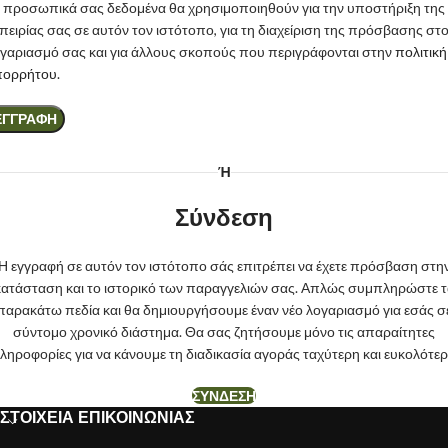
 προσωπικά σας δεδομένα θα χρησιμοποιηθούν για την υποστήριξη της
πειρίας σας σε αυτόν τον ιστότοπο, για τη διαχείριση της πρόσβασης στ
γαριασμό σας και για άλλους σκοπούς που περιγράφονται στην
πολιτική
πορρήτου
.
ΕΓΓΡΑΦΉ
Ή
Σύνδεση
Η εγγραφή σε αυτόν τον ιστότοπο σάς επιτρέπει να έχετε πρόσβαση στη
κατάσταση και το ιστορικό των παραγγελιών σας. Απλώς συμπληρώστε τ
παρακάτω πεδία και θα δημιουργήσουμε έναν νέο λογαριασμό για εσάς σ
σύντομο χρονικό διάστημα. Θα σας ζητήσουμε μόνο τις απαραίτητες
ληροφορίες για να κάνουμε τη διαδικασία αγοράς ταχύτερη και ευκολότερ
ΣΎΝΔΕΣΗ
ΣΤΟΙΧΕΙΑ ΕΠΙΚΟΙΝΩΝΙΑΣ