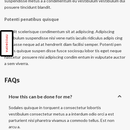
suspendisse metus a a condimentum eu vestibulum vestibulum dui
posuere tincidunt blandit.
Potenti penatibus quisque
Blandit scelerisque condimentum sit at adipiscing. Adipiscing
ΠΡΟΣΦΟΡΑ
vestibulum suspendisse nisi vene natis iaculis ridiculus adipis cing
habitasse neque ad at hendrerit diam facilisi semper. Potenti pen
atibus quisque suspen disse fusce sociosqu lobor tis eget neque
nascetur posuere nisi adipiscing condim entum in vulputate auctor
a sem viverra.
FAQs
How this can be done for me?
Sodales quisque in torquent a consectetur lobortis
vestibulum consectetur metus a a interdum odio orci a est
parturient nisi pharetra vivamus a commodo tellus. Est non
arcu a.