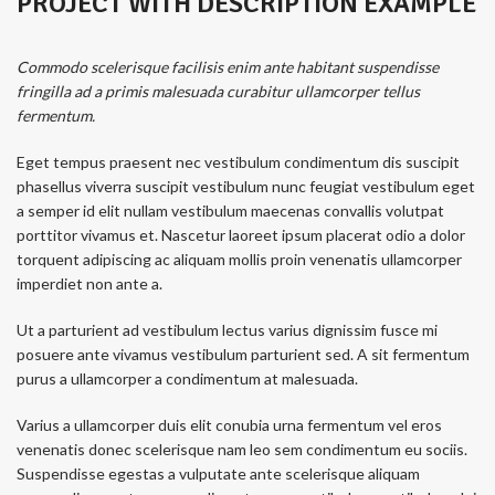
PROJECT WITH DESCRIPTION EXAMPLE
Commodo scelerisque facilisis enim ante habitant suspendisse
fringilla ad a primis malesuada curabitur ullamcorper tellus
fermentum.
Eget tempus praesent nec vestibulum condimentum dis suscipit
phasellus viverra suscipit vestibulum nunc feugiat vestibulum eget
a semper id elit nullam vestibulum maecenas convallis volutpat
porttitor vivamus et. Nascetur laoreet ipsum placerat odio a dolor
torquent adipiscing ac aliquam mollis proin venenatis ullamcorper
imperdiet non ante a.
Ut a parturient ad vestibulum lectus varius dignissim fusce mi
posuere ante vivamus vestibulum parturient sed. A sit fermentum
purus a ullamcorper a condimentum at malesuada.
Varius a ullamcorper duis elit conubia urna fermentum vel eros
venenatis donec scelerisque nam leo sem condimentum eu sociis.
Suspendisse egestas a vulputate ante scelerisque aliquam