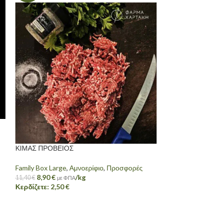
ΓΛΥΚΑΔΙΑ ΑΡΝΙΩ
Αμνοερίφιο
,
Πάσχ
ΚΙΜΑΣ ΠΡΟΒΕΙΟΣ
7,90
€
/kg
Family Box Large
,
Αμνοερίφιο
,
Προσφορές
8,90
€
/kg
11,40
€
με ΦΠΑ
Κερδίζετε:
2,50
€