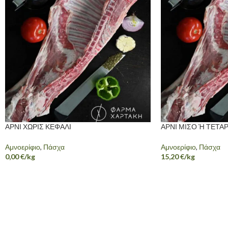
ΑΡΝΙ ΧΩΡΙΣ ΚΕΦΑΛΙ
ΑΡΝΙ ΜΙΣΟ Ή ΤΕΤΑ
Αμνοερίφιο
,
Πάσχα
Αμνοερίφιο
,
Πάσχα
0,00
€
/kg
15,20
€
/kg