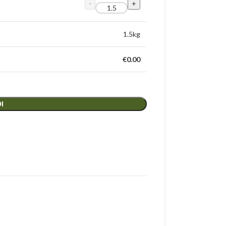
1.5
kg
€
0.00
Ι