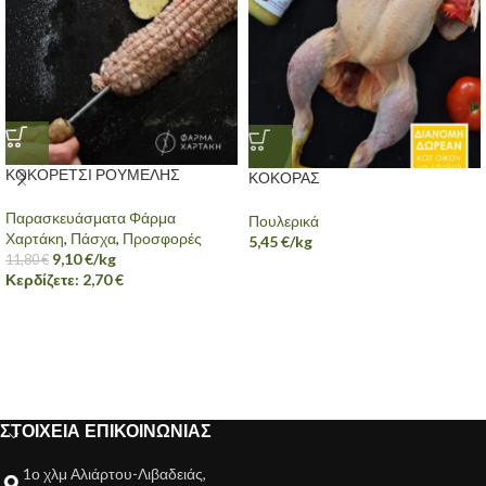
ΚΟΚΟΡΕΤΣΙ ΡΟΥΜΕΛΗΣ
ΚΟΚΟΡΑΣ
Παρασκευάσματα Φάρμα
Πουλερικά
Χαρτάκη
,
Πάσχα
,
Προσφορές
5,45
€
/kg
9,10
€
/kg
11,80
€
Κερδίζετε:
2,70
€
ΣΤΟΙΧΕΙΑ ΕΠΙΚΟΙΝΩΝΙΑΣ
1ο χλμ Αλιάρτου-Λιβαδειάς,