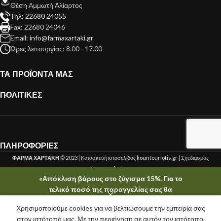
Θέση Αμμωτή Αλίαρτος
Τηλ: 22680 24055
Fax: 22680 24046
Email: info@farmaxartaki.gr
Ώρες λειτουργίας: 8.00 - 17.00
ΤΑ ΠΡΟΪΟΝΤΑ ΜΑΣ
ΠΟΛΙΤΙΚΕΣ
ΠΛΗΡΟΦΟΡΙΕΣ
ΦΑΡΜΑ ΧΑΡΤΑΚΗ
© 2023 | Κατασκευή ιστοσελίδας
kountouriotis.gr
| Σχεδιασμός
kountouriotis.gr
«Απόκλιση βάρους στο ζύγισμα 15%. Για το
τελικό ποσό της παραγγελίας σας θα
ενημερωθείτε τηλεφωνικά μετά το στάδιο της
Χρησιμοποιούμε cookies για να βελτιώσουμε την εμπειρία σας
ζύγισης.»
τάστημα
ίστα επιθυμιών
Ο λογαριασμός μου
Καλάθι
στον ιστότοπό μας. Με την περιήγηση σε αυτόν τον ιστότοπο,