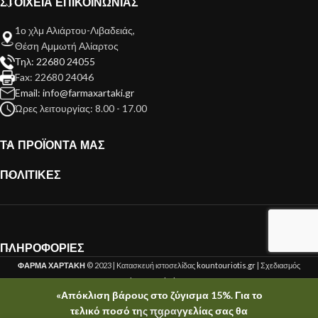
ΣΤΟΙΧΕΙΑ ΕΠΙΚΟΙΝΩΝΙΑΣ
1ο χλμ Αλιάρτου-Λιβαδειάς,
Θέση Αμμωτή Αλίαρτος
Τηλ: 22680 24055
Fax: 22680 24046
Email: info@farmaxartaki.gr
Ώρες λειτουργίας: 8.00 - 17.00
ΤΑ ΠΡΟΪΟΝΤΑ ΜΑΣ
ΠΟΛΙΤΙΚΕΣ
ΠΛΗΡΟΦΟΡΙΕΣ
ΦΑΡΜΑ ΧΑΡΤΑΚΗ
© 2023 | Κατασκευή ιστοσελίδας
kountouriotis.gr
| Σχεδιασμός
kountouriotis.gr
«Απόκλιση βάρους στο ζύγισμα 15%. Για το
τελικό ποσό της παραγγελίας σας θα