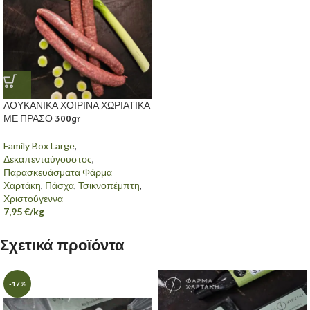
ΛΟΥΚΑΝΙΚΑ ΧΟΙΡΙΝΑ ΧΩΡΙΑΤΙΚΑ
ΜΕ ΠΡΑΣΟ 300gr
Family Box Large
,
Δεκαπενταύγουστος
,
Παρασκευάσματα Φάρμα
Χαρτάκη
,
Πάσχα
,
Τσικνοπέμπτη
,
Χριστούγεννα
7,95
€
/kg
Σχετικά προϊόντα
-17%