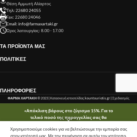
Θέση Αμμωτή Αλίαρτος
Τηλ: 22680 24055
Fax: 22680 24046
Email: info@farmaxartaki.gr
Ώρες λειτουργίας: 8.00 - 17.00
ΤΑ ΠΡΟΪΟΝΤΑ ΜΑΣ
ΠΟΛΙΤΙΚΕΣ
ΠΛΗΡΟΦΟΡΙΕΣ
ΦΑΡΜΑ ΧΑΡΤΑΚΗ
© 2023 | Κατασκευή ιστοσελίδας
kountouriotis.gr
| Σχεδιασμός
kountouriotis.gr
«Απόκλιση βάρους στο ζύγισμα 15%. Για το
τελικό ποσό της παραγγελίας σας θα
ενημερωθείτε τηλεφωνικά μετά το στάδιο της
Χρησιμοποιούμε cookies για να βελτιώσουμε την εμπειρία σας
ζύγισης.»
τάστημα
ίστα επιθυμιών
Ο λογαριασμός μου
Καλάθι
στον ιστότοπό μας. Με την περιήγηση σε αυτόν τον ιστότοπο,