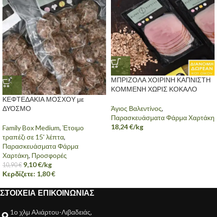
ΜΠΡΙΖΟΛΑ ΧΟΙΡΙΝΗ ΚΑΠΝΙΣΤΗ
ΚΟΜΜΕΝΗ ΧΩΡΙΣ ΚΟΚΑΛΟ
ΚΕΦΤΕΔΑΚΙΑ ΜΟΣΧΟΥ με
Άγιος Βαλεντίνος
,
ΔΥΟΣΜΟ
Παρασκευάσματα Φάρμα Χαρτάκη
18,24
€
/kg
Family Box Medium
,
Έτοιμο
τραπέζι σε 15' λέπτα
,
Παρασκευάσματα Φάρμα
Χαρτάκη
,
Προσφορές
9,10
€
/kg
10,90
€
Κερδίζετε:
1,80
€
ΣΤΟΙΧΕΙΑ ΕΠΙΚΟΙΝΩΝΙΑΣ
1ο χλμ Αλιάρτου-Λιβαδειάς,