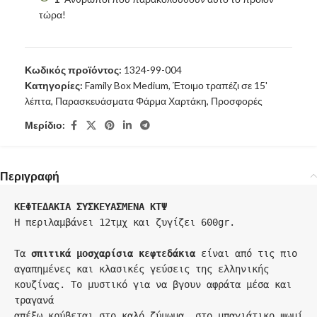
τώρα!
Κωδικός προϊόντος:
1324-99-004
Κατηγορίες:
Family Box Medium
,
Έτοιμο τραπέζι σε 15'
λέπτα
,
Παρασκευάσματα Φάρμα Χαρτάκη
,
Προσφορές
Μερίδιο:
Περιγραφή
ΚΕΦΤΕΔΑΚΙΑ ΣΥΣΚΕΥΑΣΜΕΝΑ ΚΤΨ
Η περιλαμβάνει 12τμχ και ζυγίζει 600gr.

Τα 
σπιτικά μοσχαρίσια κεφτεδάκια
 είναι από τις πιο 
αγαπημένες και κλασικές γεύσεις της ελληνικής 
κουζίνας. Το μυστικό για να βγουν αφράτα μέσα και 
τραγανά 

απέξω
 κρύβεται στο καλό ζύμωμα, στο μπαγιάτικο ψωμί 