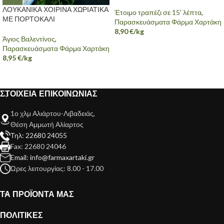
ΛΟΥΚΑΝΙΚΑ ΧΟΙΡΙΝΑ ΧΩΡΙΑΤΙΚΑ
Έτοιμο τραπέζι σε 15' λέπτα
,
ΜΕ ΠΟΡΤΟΚΑΛΙ
Παρασκευάσματα Φάρμα Χαρτάκη
8,90
€
/kg
Άγιος Βαλεντίνος
,
Παρασκευάσματα Φάρμα Χαρτάκη
8,95
€
/kg
ΣΤΟΙΧΕΙΑ ΕΠΙΚΟΙΝΩΝΙΑΣ
1ο χλμ Αλιάρτου-Λιβαδειάς,
Θέση Αμμωτή Αλίαρτος
Τηλ: 22680 24055
Fax: 22680 24046
Email: info@farmaxartaki.gr
Ώρες λειτουργίας: 8.00 - 17.00
ΤΑ ΠΡΟΪΟΝΤΑ ΜΑΣ
ΠΟΛΙΤΙΚΕΣ