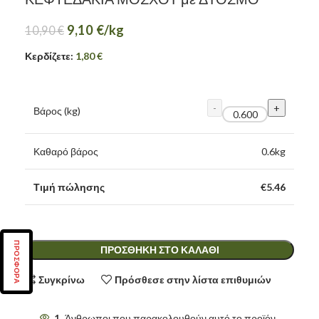
9,10
€
/kg
10,90
€
Κερδίζετε:
1,80
€
Βάρος (kg)
Καθαρό βάρος
0.6
kg
Τιμή πώλησης
€
5.46
ΠΡΟΣΦΟΡΑ
ΠΡΟΣΘΉΚΗ ΣΤΟ ΚΑΛΆΘΙ
Συγκρίνω
Πρόσθεσε στην λίστα επιθυμιών
1
Άνθρωποι που παρακολουθούν αυτό το προϊόν