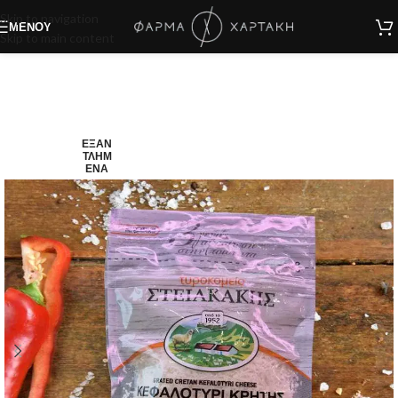
Skip to navigation
ΜΕΝΟΎ
Skip to main content
ΕΞΑΝ
ΤΛΗΜ
ΈΝΑ