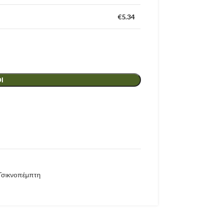
€
5.34
Ι
Τσικνοπέμπτη