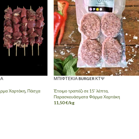
ΙΑ
ΜΠΙΦΤΕΚΙΑ BURGER ΚΤΨ
ρμα Χαρτάκη
,
Πάσχα
Έτοιμο τραπέζι σε 15' λέπτα
,
Παρασκευάσματα Φάρμα Χαρτάκη
11,50
€
/kg