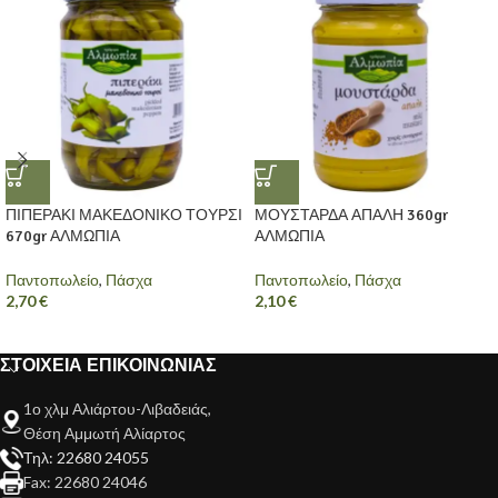
ΠΙΠΕΡΑΚΙ ΜΑΚΕΔΟΝΙΚΟ ΤΟΥΡΣΙ
ΜΟΥΣΤΑΡΔΑ ΑΠΑΛΗ 360gr
670gr ΑΛΜΩΠΙΑ
ΑΛΜΩΠΙΑ
Παντοπωλείο
,
Πάσχα
Παντοπωλείο
,
Πάσχα
2,70
€
2,10
€
ΣΤΟΙΧΕΙΑ ΕΠΙΚΟΙΝΩΝΙΑΣ
1ο χλμ Αλιάρτου-Λιβαδειάς,
Θέση Αμμωτή Αλίαρτος
Τηλ: 22680 24055
Fax: 22680 24046