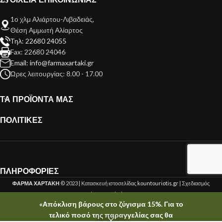
ΣΤΟΙΧΕΙΑ ΕΠΙΚΟΙΝΩΝΙΑΣ
1ο χλμ Αλιάρτου-Λιβαδειάς,
Θέση Αμμωτή Αλίαρτος
Τηλ: 22680 24055
Fax: 22680 24046
Email: info@farmaxartaki.gr
Ώρες λειτουργίας: 8.00 - 17.00
ΤΑ ΠΡΟΪΟΝΤΑ ΜΑΣ
ΠΟΛΙΤΙΚΕΣ
ΠΛΗΡΟΦΟΡΙΕΣ
ΦΑΡΜΑ ΧΑΡΤΑΚΗ
© 2023 | Κατασκευή ιστοσελίδας
kountouriotis.gr
| Σχεδιασμός
kountouriotis.gr
«Απόκλιση βάρους στο ζύγισμα 15%. Για το
τελικό ποσό της παραγγελίας σας θα